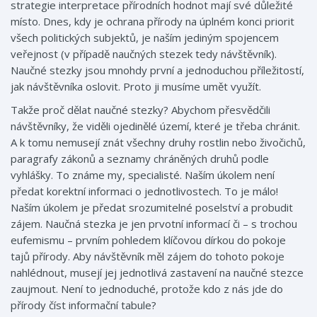
strategie interpretace přírodních hodnot mají své důležité
místo. Dnes, kdy je ochrana přírody na úplném konci priorit
všech politických subjektů, je naším jediným spojencem
veřejnost (v případě naučných stezek tedy návštěvník).
Naučné stezky jsou mnohdy první a jednoduchou příležitostí,
jak návštěvníka oslovit. Proto ji musíme umět využít.
Takže proč dělat naučné stezky? Abychom přesvědčili
návštěvníky, že viděli ojedinělé území, které je třeba chránit.
A k tomu nemusejí znát všechny druhy rostlin nebo živočichů,
paragrafy zákonů a seznamy chráněných druhů podle
vyhlášky. To známe my, specialisté. Naším úkolem není
předat korektní informaci o jednotlivostech. To je málo!
Naším úkolem je předat srozumitelné poselství a probudit
zájem. Naučná stezka je jen prvotní informací či – s trochou
eufemismu – prvním pohledem klíčovou dírkou do pokoje
tajů přírody. Aby návštěvník měl zájem do tohoto pokoje
nahlédnout, musejí jej jednotlivá zastavení na naučné stezce
zaujmout. Není to jednoduché, protože kdo z nás jde do
přírody číst informační tabule?