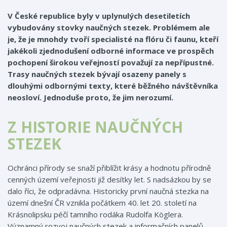
V České republice byly v uplynulých desetiletích
vybudovány stovky naučných stezek. Problémem ale
je, že je mnohdy tvoří specialisté na flóru či faunu, kteří
jakékoli zjednodušení odborné informace ve prospěch
pochopení širokou veřejností považují za nepřípustné.
Trasy naučných stezek bývají osazeny panely s
dlouhými odbornými texty, které běžného návštěvníka
neosloví. Jednoduše proto, že jim nerozumí.
Z HISTORIE NAUČNÝCH
STEZEK
Ochránci přírody se snaží přiblížit krásy a hodnotu přírodně
cenných území veřejnosti již desítky let. S nadsázkou by se
dalo říci, že odpradávna. Historicky první naučná stezka na
území dnešní ČR vznikla počátkem 40. let 20. století na
Krásnolipsku péčí tamního rodáka Rudolfa Köglera.
Významný rozvoj naučných stezek a informačních panelů