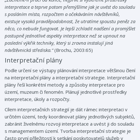
interpretace a teprve potom p
ř
emýšlíme jak je uvést do souladu
s posláním místa, rozpo
č
tem a o
č
ekáváním návšt
ě
vník
ů
,
existuje vysoká pravd
ě
podobnost, že utratíme spoustu pen
ě
z za
n
ě
co, co nebude fungovat. Je lepší zchladit nadšení a promýšlet
postupn
ě
jednotlivé aspekty interpretace než se upnout na
poslední výk
ř
ik techniky, který si zrovna instalují jiná
návšt
ě
vnická st
ř
ediska.“
(Brochu, 2003:65)
Interpretační plány
Podle určení se výstupy plánování interpretace většinou člení
na interpretační plány a interpretační strategie. Interpretační
plány řeší konkrétní metody a způsoby interpretace pro
území, muzeum či fenomén. Plánují jednotlivé prostředky
interpretace, úkoly a rozpočty.
Cílem interpretačních strategií je dát rámec interpretaci v
určitém území, tedy koordinovat plány jednotlivých subjektů,
zabránit živelnému rozvoji interpretace a uvést ji do souladu
s managementem území. Tvorba interpretační strategie je
často první příležitostí k setkání poskytovatelů služeb v