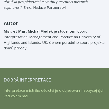
P
ř
íru
č
ka pro plánování a tvorbu prezentací místních
zajímavostí
. Brno: Nadace Partnerství
Autor
Mgr. et Mgr. Michal Medek
je studentem oboru
Interpretation: Management and Practice na University of
Highlands and Islands, UK, členem poradního sboru projektu
domů přírody.
DOBRÁ INTERPRETACE
Interpretace místního dědictví je o objevování neobyčejných
věcí kolem nás.