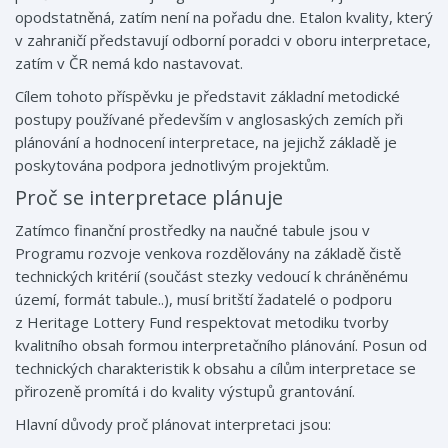
opodstatněná, zatím není na pořadu dne. Etalon kvality, který
v zahraničí představují odborní poradci v oboru interpretace,
zatím v ČR nemá kdo nastavovat.
Cílem tohoto příspěvku je představit základní metodické
postupy používané především v anglosaských zemích při
plánování a hodnocení interpretace, na jejichž základě je
poskytována podpora jednotlivým projektům.
Proč se interpretace plánuje
Zatímco finanční prostředky na naučné tabule jsou v
Programu rozvoje venkova rozdělovány na základě čistě
technických kritérií (součást stezky vedoucí k chráněnému
území, formát tabule..), musí britští žadatelé o podporu
z Heritage Lottery Fund respektovat metodiku tvorby
kvalitního obsah formou interpretačního plánování. Posun od
technických charakteristik k obsahu a cílům interpretace se
přirozeně promítá i do kvality výstupů grantování.
Hlavní důvody proč plánovat interpretaci jsou: