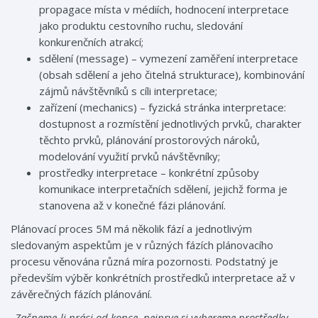
propagace místa v médiích, hodnocení interpretace
jako produktu cestovního ruchu, sledování
konkurenčních atrakcí;
sdělení (message) – vymezení zaměření interpretace
(obsah sdělení a jeho čitelná strukturace), kombinování
zájmů návštěvníků s cíli interpretace;
zařízení (mechanics) – fyzická stránka interpretace:
dostupnost a rozmístění jednotlivých prvků, charakter
těchto prvků, plánování prostorových nároků,
modelování využití prvků návštěvníky;
prostředky interpretace – konkrétní způsoby
komunikace interpretačních sdělení, jejichž forma je
stanovena až v konečné fázi plánování.
Plánovací proces 5M má několik fází a jednotlivým
sledovaným aspektům je v různých fázích plánovacího
procesu věnována různá míra pozornosti. Podstatný je
především výběr konkrétních prostředků interpretace až v
závěrečných fázích plánování.
„Za
č
neme-li práci od konce, nejprve si vybereme prost
ř
edky