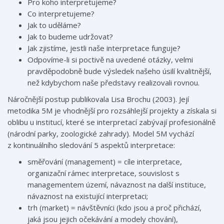
Pro koho interpretujeme?
Co interpretujeme?
Jak to uděláme?
Jak to budeme udržovat?
Jak zjistíme, jestli naše interpretace funguje?
Odpovíme-li si poctivě na uvedené otázky, velmi
pravděpodobně bude výsledek našeho úsilí kvalitnější,
než kdybychom naše představy realizovali rovnou.
Náročnější postup publikovala Lisa Brochu (2003). Její
metodika 5M je vhodnější pro rozsáhlejší projekty a získala si
oblibu u institucí, které se interpretací zabývají profesionálně
(národní parky, zoologické zahrady). Model 5M vychází
z kontinuálního sledování 5 aspektů interpretace:
směřování (management) = cíle interpretace,
organizační rámec interpretace, souvislost s
managementem území, návaznost na další instituce,
návaznost na existující interpretaci;
trh (market) = návštěvníci (kdo jsou a proč přichází,
jaká jsou jejich očekávání a modely chování),