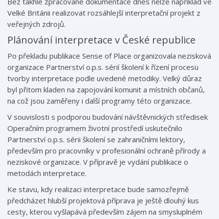
Bez takhle zpracované dokumentace dnes nelze například ve
Velké Británii realizovat rozsáhlejší interpretační projekt z
veřejných zdrojů.
Plánování interpretace v České republice
Po překladu publikace Sense of Place organizovala nezisková
organizace Partnerství o.p.s. sérií školení k řízení procesu
tvorby interpretace podle uvedené metodiky. Velký důraz
byl přitom kladen na zapojování komunit a místních občanů,
na což jsou zaměřeny i další programy této organizace.
V souvislosti s podporou budování návštěvnických středisek
Operačním programem životní prostředí uskutečnilo
Partnerství o.p.s. sérii školení se zahraničními lektory,
především pro pracovníky v profesionální ochraně přírody a
neziskové organizace. V přípravě je vydání publikace o
metodách interpretace.
Ke stavu, kdy realizaci interpretace bude samozřejmě
předcházet hlubší projektová příprava je ještě dlouhý kus
cesty, kterou vyšlapává především zájem na smysluplném