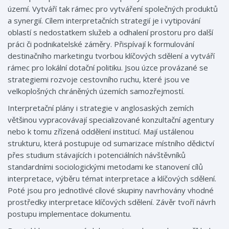
území. Vytváří tak rámec pro vytváření společných produktů
a synergií. Cílem interpretačních strategií je i vytipování
oblastí s nedostatkem služeb a odhalení prostoru pro další
práci či podnikatelské záměry. Přispívají k formulování
destinačního marketingu tvorbou klíčových sdělení a vytváří
rámec pro lokální dotační politiku. Jsou úzce provázané se
strategiemi rozvoje cestovního ruchu, které jsou ve
velkoplošných chráněných územích samozřejmostí.
Interpretační plány i strategie v anglosaských zemích
většinou vypracovávají specializované konzultační agentury
nebo k tomu zřízená oddělení institucí. Mají ustálenou
strukturu, která postupuje od sumarizace místního dědictví
přes studium stávajících i potenciálních návštěvníků
standardními sociologickými metodami ke stanovení cílů
interpretace, výběru témat interpretace a klíčových sdělení.
Poté jsou pro jednotlivé cílové skupiny navrhovány vhodné
prostředky interpretace klíčových sdělení. Závěr tvoří návrh
postupu implementace dokumentu.