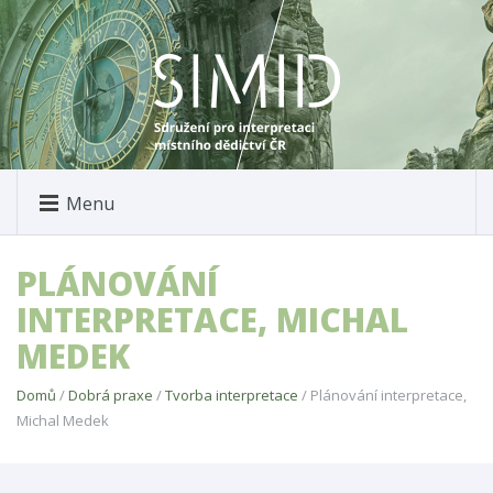
Menu
PLÁNOVÁNÍ
INTERPRETACE, MICHAL
MEDEK
Domů
/
Dobrá praxe
/
Tvorba interpretace
/ Plánování interpretace,
Michal Medek